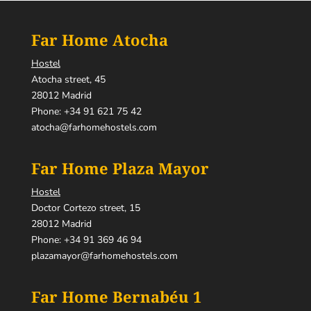
Far Home
Far Home Atocha
Bernabeu 1
Hostel
Book your Hotel next to the
Atocha street, 45
28012 Madrid
Estadio Santiago Bernabeu
Phone:
+34 91 621 75 42
atocha@farhomehostels.com
DISCOVER!
Far Home Plaza Mayor
Hostel
Doctor Cortezo street, 15
28012 Madrid
Phone:
+34 91 369 46 94
plazamayor@farhomehostels.com
Far Home Bernabéu 1