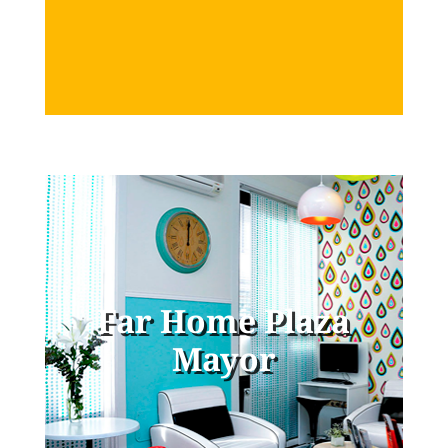
DISCOVER!
Far Home Gran
Vía
Book your Hostel in the center of
Far Home Plaza
Madrid
Mayor
DISCOVER!